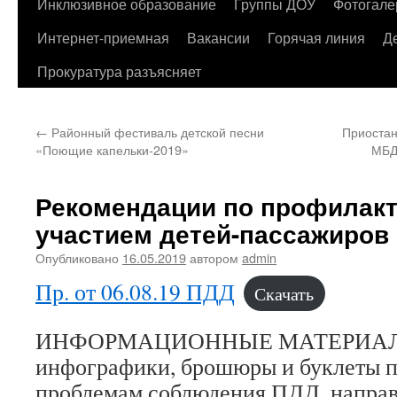
содержимому
Инклюзивное образование
Группы ДОУ
Фотогале
Интернет-приемная
Вакансии
Горячая линия
Д
Прокуратура разъясняет
←
Районный фестиваль детской песни
Приостан
«Поющие капельки-2019»
МБД
Рекомендации по профилакт
участием детей-пассажиров
Опубликовано
16.05.2019
автором
admin
Пр. от 06.08.19 ПДД
Скачать
ИНФОРМАЦИОННЫЕ МАТЕРИАЛЫ
инфографики, брошюры и буклеты п
проблемам соблюдения ПДД, направ