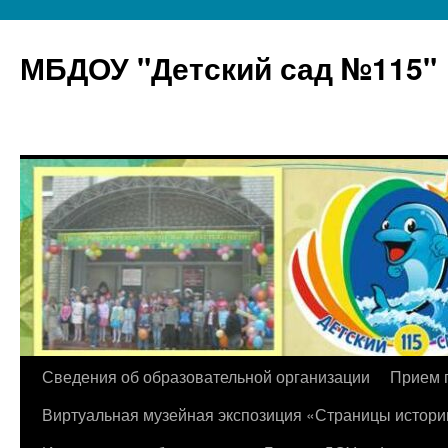
МБДОУ "Детский сад №115"
Перейти
Сведения об образовательной организации
Прием 
к
Виртуальная музейная экспозиция «Страницы истори