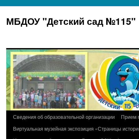
МБДОУ "Детский сад №115"
Перейти
Сведения об образовательной организации
Прием 
к
Виртуальная музейная экспозиция «Страницы истори