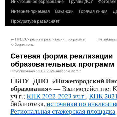
содержимому
Инклюзивное образование
Группы ДОУ
Фотогале
Интернет-приемная
Вакансии
Горячая линия
Д
Прокуратура разъясняет
←
ПРЕСС- релиз о реализации программы
Не забывай
Кибергигиены
Сетевая форма реализации
образовательных программ
Опубликовано
11.07.2024
автором
admin
ГБОУ ДПО «Нижегородский Инст
образования»
— Взаимодействие: 
уч.г.;
КПК 2022-2023 уч.г.
,
КПК 2021
библиотека,
источники по инклюзив
Региональная стажерская площадка