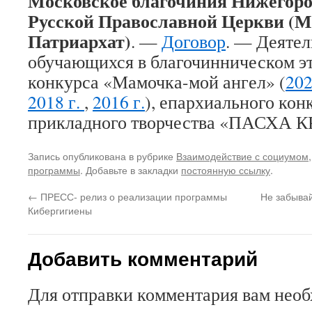
Московское благочиния Нижегоро
Русской Православной Церкви (
Патриархат)
. —
Договор
. — Деятел
обучающихся в благочинническом э
конкурса «Мамочка-мой ангел» (
202
2018 г.
,
2016 г.
), епархиального кон
прикладного творчества «ПАСХА 
Запись опубликована в рубрике
Взаимодействие с социумом
программы
. Добавьте в закладки
постоянную ссылку
.
←
ПРЕСС- релиз о реализации программы
Не забывай
Кибергигиены
Добавить комментарий
Для отправки комментария вам нео