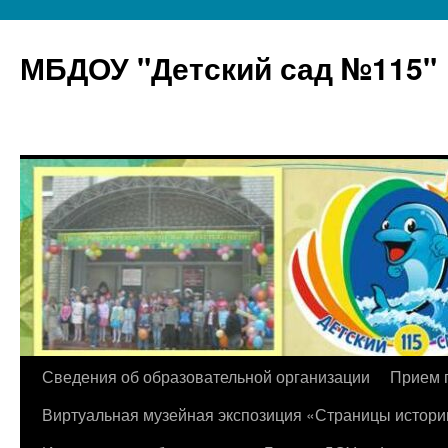
МБДОУ "Детский сад №115"
Перейти
Сведения об образовательной организации
Прием 
к
Виртуальная музейная экспозиция «Страницы истори