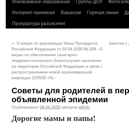
содержимому
Инклюзивное образование
Группы ДОУ
Фотогале
Интернет-приемная
Вакансии
Горячая линия
Д
Прокуратура разъясняет
←
О мерах по реализации Указа Президента
Занятия с
Российской Федерации от 02.04.2020 № 239 «О
мерах по обеспечению санитарно-
эпидемиологического благополучия населения
на территории Российской Федерации в связи с
распространением новой коронавирусной
инфекции (COVID-19)»
Советы для родителей в пе
объявленной эпидемии
Опубликовано
08.04.2020
автором
admin
Дорогие мамы и папы!