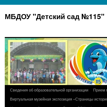
МБДОУ "Детский сад №115"
Перейти
Сведения об образовательной организации
Прием 
к
Виртуальная музейная экспозиция «Страницы истори