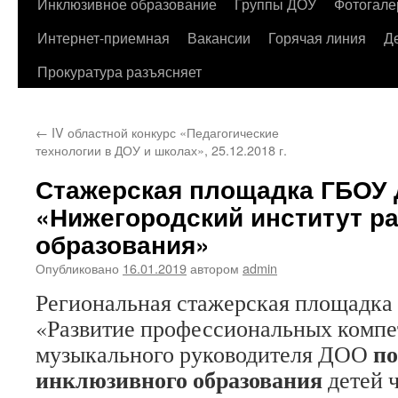
содержимому
Инклюзивное образование
Группы ДОУ
Фотогале
Интернет-приемная
Вакансии
Горячая линия
Д
Прокуратура разъясняет
←
IV областной конкурс «Педагогические
технологии в ДОУ и школах», 25.12.2018 г.
Стажерская площадка ГБОУ
«Нижегородский институт р
образования»
Опубликовано
16.01.2019
автором
admin
Региональная стажерская площадка 
«Развитие профессиональных комп
по
музыкального руководителя ДОО
инклюзивного образования
детей 