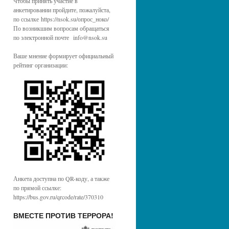
Чтобы принять участие в
анкетировании пройдите, пожалуйста,
по ссылке https://nsok.su/опрос_ноко/
По возникшим вопросам обращаться
по электронной почте info@nsok.su
Ваше мнение формирует официальный
рейтинг организации:
Анкета доступна по QR-коду, а также
по прямой ссылке:
https://bus.gov.ru/qrcode/rate/370310
ВМЕСТЕ ПРОТИВ ТЕРРОРА!