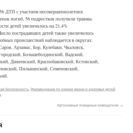
56 ДТП с участием несовершеннолетних
бенок погиб, 56 подростков получили травмы.
сти детей увеличилось на 21,4%
. Число пострадавших детей также увеличилось
одобных происшествий наблюдается в округах:
ров, Арзамас, Бор, Кулебаки, Чкаловск,
городский, Большеболдинский, Вадский,
ский, Дивеевский, Краснобаковский, Кстовский,
ловский, Пильнинский, Семеновский,
кий.
ая безопасность
,
Рекомендации по охране жизни и здоровья детей
.
у
.
Автономные пожарные извещатели
→
й