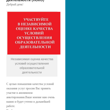
Добрый день!
Независимая оценка качества
условий осуществления
образовательной
деятельности
С целью повышения качества условий
оказания услуг просим Вас принять
участие в анонимном
анкетировании.Ваше мнение нам очень
важно и будет учтено в дальнейшей
работе.