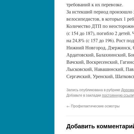
требований к их перевозке.
За истекший период произошло 
велосипедистов, в которых 1 ре
Количество ДТП по неосторожно
(с 154 до 187), погибло 2 детей
на 24,8% (с 157 до 196). Рост п
Нижний Новгород, Дзержинск, Са
Ардатовский, Балахнинский, Бо
Вачский, Воскресенский, Гагин
Лысковский, Навашинский, Пав
Сергачский, Уренский, Шатковс
Запись опубликована в рубрике
Дорожн
Добавьте в закладки
постоянную ссылк
←
Профилактические осмотры
Добавить комментари