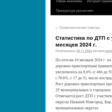
Обмен мнениями
Интернет-прием
содержимому
Прокуратура разъясняет
←
Профилактические осмотры
Статистика по ДТП с
месяцев 2024 г.
Опубликовано
26.11.2024
автором
adm
По итогам 10 месяцев 2024 г. на
дорожно-транспортным травмат
увеличилось на 8,6% (с 466 до 
(-70,6%, с 17 до 5), число постр
Рост дорожно-транспортных пр
25 муниципальных и городских 
Отмечается рост ДТП с участие
округах Нижний Новгород, Бор,
муниципальных округах.