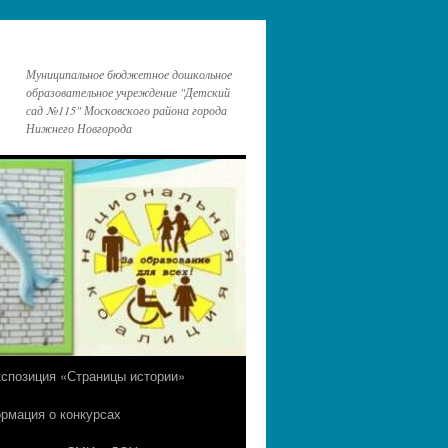
Муниципальное бюджетное дошкольное
образовательное учреждение "Детский
сад №115" Московского района города
Нижнего Новгорода
кспозиция «Страницы истории»
рмация о конкурсах