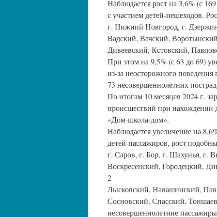
Наблюдается рост на 3,6% (с 16
с участием детей-пешеходов. Ро
г. Нижний Новгород, г. Дзержин
Вадский, Вачский, Воротынский
Дивеевский, Кстовский, Павлов
При этом на 9,5% (с 63 до 69) у
из-за неосторожного поведения 
73 несовершеннолетних пострад
По итогам 10 месяцев 2024 г. з
происшествий при нахождении д
«Дом-школа-дом».
Наблюдается увеличение на 8,6% 
детей-пассажиров, рост подобны
г. Саров, г. Бор, г. Шахунья, г
Воскресенский, Городецкий, Ди
2
Лысковский, Навашинский, Павл
Сосновский, Спасский, Тоншаев
несовершеннолетние пассажиры 