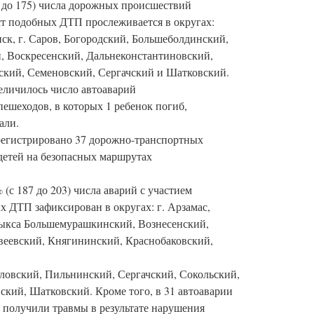
9 до 175) числа дорожных происшествий
ст подобных ДТП прослеживается в округах:
ск, г. Саров, Богородский, Большеболдинский,
, Воскресенский, Дальнеконстантиновский,
ский, Семеновский, Сергачский и Шатковский.
величилось число автоаварий
пешеходов, в которых 1 ребенок погиб,
али.
арегистрировано 37 дорожно-транспортных
етей на безопасных маршрутах
(с 187 до 203) числа аварий с участием
х ДТП зафиксирован в округах: г. Арзамас,
. Выкса Большемурашкинский, Вознесенский,
веевский, Княгининский, Краснобаковский,
овский, Пильнинский, Сергачский, Сокольский,
ский, Шатковский. Кроме того, в 31 автоаварии
получили травмы в результате нарушения