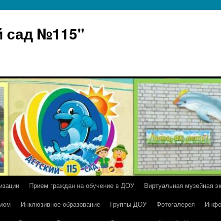
 сад №115"
изации
Прием граждан на обучение в ДОУ
Виртуальная музейная э
умом
Инклюзивное образование
Группы ДОУ
Фотогалерея
Инфо