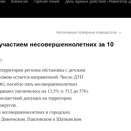
ная
Вакансии
Горячая линия
День единых действий «Навигатор д
Автономные пожарные извещатели
→
 участием несовершеннолетних за 10
in
 территории региона обстановка с детским
измом остается напряженной. Число ДТП
506), погибло пять несовершеннолетних
адавших увеличилось на 12,5% (с 512 до 576).
оисшествий допущен на территории
округов.
м несовершеннолетних в городских
 Дивеевском, Павловском и Шатковском