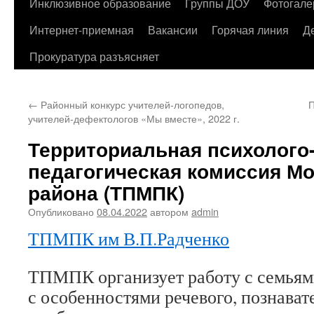
содержимому
Инклюзивное образование
Группы ДОУ
Фотогале
Интернет-приемная
Вакансии
Горячая линия
Д
Прокуратура разъясняет
←
Районный конкурс учителей-логопедов,
П
учителей-дефектологов «Мы вместе», 2022 г.
Территориальная психолого
педагогическая комиссия Мо
района (ТПМПК)
Опубликовано
08.04.2022
автором
admin
ТПМПК им В.П.Радченко
ТПМПК организует работу с семья
с особенностями речевого, познават