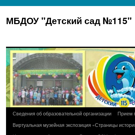
МБДОУ "Детский сад №115"
Перейти
Сведения об образовательной организации
Прием 
к
Виртуальная музейная экспозиция «Страницы истори