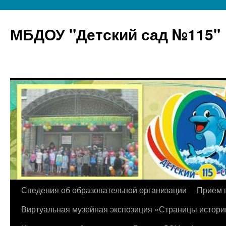
МБДОУ "Детский сад №115"
Перейти
Сведения об образовательной организации
Прием 
к
Виртуальная музейная экспозиция «Страницы истори