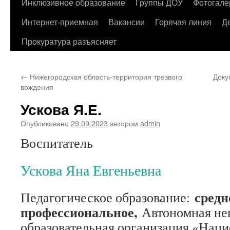
содержимому
Инклюзивное образование
Группы ДОУ
Фотогале
Интернет-приемная
Вакансии
Горячая линия
Д
Прокуратура разъясняет
←
Нижегородская область-территория трезвого
Доку
вождения
Ускова Я.Е.
Опубликовано
29.09.2023
автором
admin
Воспитатель
Ускова Яна Евгеньевна
средн
Педагогическое образование:
профессиональное,
Автономная не
образовательная организация «Нац