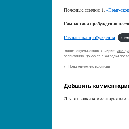
Полезные ссылки: 1.
«Прыг-скок
Гимнастика пробуждения после
Гимнастика-пробуждения
Скач
Запись опубликована в рубрике
Инстру
воспитанию
. Добавьте в закладки
пост
←
Педагогические вакансии
Добавить комментари
Для отправки комментария вам