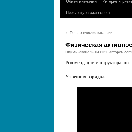
Обмен мнениями
Интернет-прием
содержимому
Прокуратура разъясняет
←
Педагогические вакансии
Физическая активнос
Опубликовано
15.04.2020
автором
adm
Рекомендации инструктора по ф
Утренняя зарядка