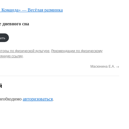
 Команда» — Весёлая разминка
 дневного сна
ать
кторы по физической культуре
,
Рекомендации по физическому
оянную ссылку
.
Масюнина Е.А.
→
й
 необходимо
авторизоваться
.