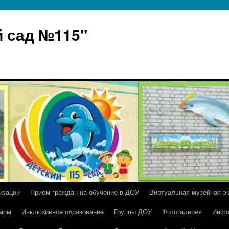
 сад №115"
изации
Прием граждан на обучение в ДОУ
Виртуальная музейная э
умом
Инклюзивное образование
Группы ДОУ
Фотогалерея
Инфо