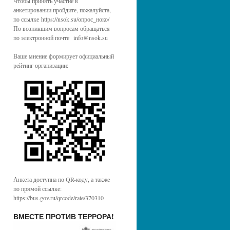
Чтобы принять участие в
анкетировании пройдите, пожалуйста,
по ссылке https://nsok.su/опрос_ноко/
По возникшим вопросам обращаться
по электронной почте info@nsok.su
Ваше мнение формирует официальный
рейтинг организации:
Анкета доступна по QR-коду, а также
по прямой ссылке:
https://bus.gov.ru/qrcode/rate/370310
ВМЕСТЕ ПРОТИВ ТЕРРОРА!