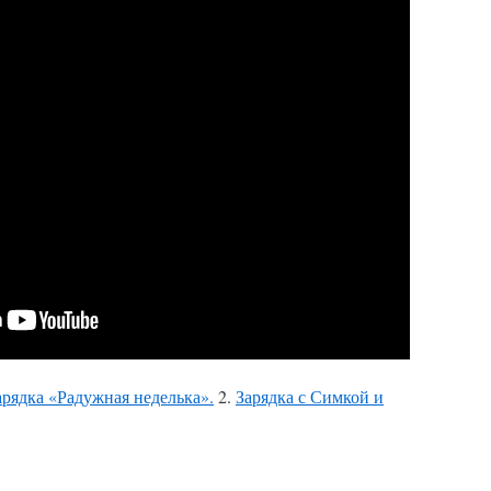
арядка «Радужная неделька».
2.
Зарядка с Симкой и