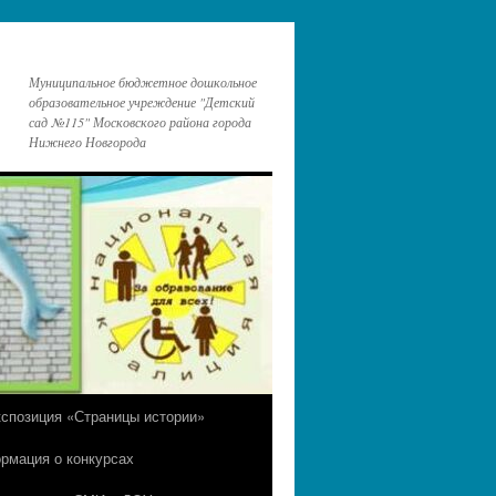
Муниципальное бюджетное дошкольное
образовательное учреждение "Детский
сад №115" Московского района города
Нижнего Новгорода
кспозиция «Страницы истории»
рмация о конкурсах