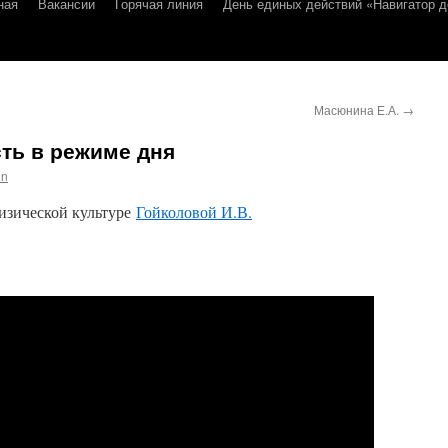
ная
Вакансии
Горячая линия
День единых действий «Навигатор д
Масюнина Е.А.
→
ть в режиме дня
in
изической культуре
Гойколовой И.В.