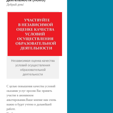
Добрый день!
Независимая оценка качества
условий осуществления
образовательной
деятельности
С целью повышения качества условий
оказания услуг просим Вас принять
участие в анонимном
анкетировании.Ваше мнение нам очень
важно и будет учтено в дальнейшей
работе.