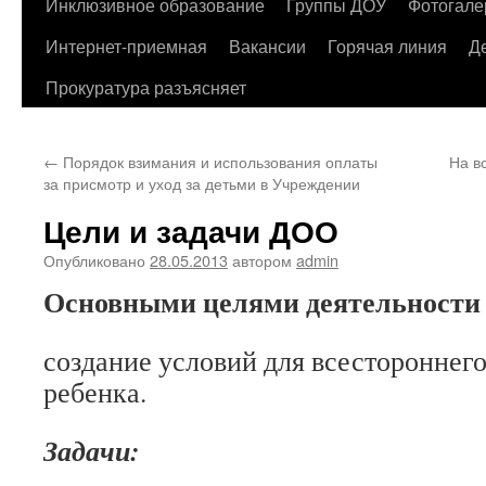
содержимому
Инклюзивное образование
Группы ДОУ
Фотогале
Интернет-приемная
Вакансии
Горячая линия
Д
Прокуратура разъясняет
←
Порядок взимания и использования оплаты
На в
за присмотр и уход за детьми в Учреждении
Цели и задачи ДОО
Опубликовано
28.05.2013
автором
admin
Основными целями деятельности
создание условий для всестороннего
ребенка.
Задачи: