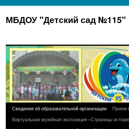
МБДОУ "Детский сад №115"
Перейти
Сведения об образовательной организации
Прием 
к
Виртуальная музейная экспозиция «Страницы истори