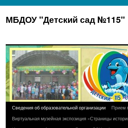
МБДОУ "Детский сад №115"
Перейти
Сведения об образовательной организации
Прием 
к
Виртуальная музейная экспозиция «Страницы истори