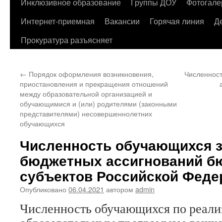
содержимому
Инклюзивное образование
Группы ДОУ
Фотогале
Интернет-приемная
Вакансии
Горячая линия
Д
Прокуратура разъясняет
←
Порядок оформления возникновения,
Численност
приостановления и прекращения отношений
между образовательной организацией и
обучающимися и (или) родителями (законными
представителями) несовершеннолетних
обучающихся
Численность обучающихся з
бюджетных ассигнований б
субъектов Российской Феде
Опубликовано
06.04.2021
автором
admin
Численность обучающихся по реал