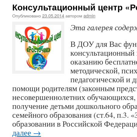
на
Консультационный центр «Р
консультации
Опубликовано
23.05.2014
автором
admin
Эта галерея соде
В ДОУ для Вас фу
консультационный 
оказанию бесплатн
методической, псих
педагогической и 
помощи родителям (законным предс
несовершеннолетних обучающихся,
получение детьми дошкольного обра
семейного образования (ст.64, п.3. «
образовании в Российской Федерац
далее
→