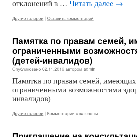
отклонений в …
Читать далее
→
Другие галереи
|
Оставить комментарий
Памятка по правам семей, 
ограниченными возможност
(детей-инвалидов)
Опубликовано
02.11.2016
автором
admin
Памятка по правам семей, имеющих 
ограниченными возможностями здор
инвалидов)
к
Другие галереи
|
Комментарии
отключены
записи
Памятка
по
Приглашение на консультац