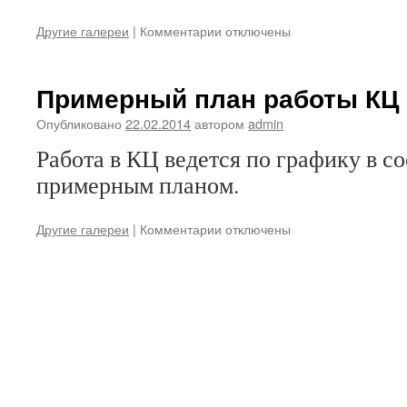
к
Другие галереи
|
Комментарии
отключены
записи
Консультационный
центр
Примерный план работы КЦ 
«Росточек»
Опубликовано
22.02.2014
автором
admin
Работа в КЦ ведется по графику в со
примерным планом.
к
Другие галереи
|
Комментарии
отключены
записи
Примерный
план
работы
КЦ
«Росточек»