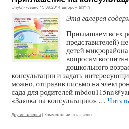
правам
семей,
Опубликовано
15.09.2014
автором
admin
имеющих
Эта галерея соде
детей
с
ограниченными
Приглашаем всех р
возможностями
представителей) н
здоровья
(детей-
детей микрорайона
инвалидов)
вопросам воспитан
дошкольного возрас
консультации и задать интересующи
можно, отправив письмо на электро
сада для родителей mbdou115nn@yan
«Заявка на консультацию» …
Читать
к
Другие галереи
|
Комментарии
отключены
записи
Приглашение