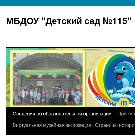
МБДОУ "Детский сад №115"
Перейти
Сведения об образовательной организации
Прием 
к
Виртуальная музейная экспозиция «Страницы истори