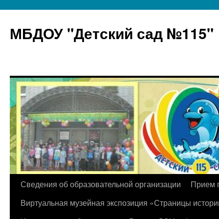
МБДОУ "Детский сад №115"
Перейти
Сведения об образовательной организации
Прием 
к
Виртуальная музейная экспозиция «Страницы истори