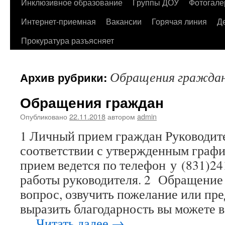
содержимому
Инклюзивное образование
Группы ДОУ
Фотогале
Интернет-приемная
Вакансии
Горячая линия
Д
Прокуратура разъясняет
Обращения гражда
Архив рубрики:
Обращения граждан
Опубликовано
22.11.2018
автором
admin
1 Личный прием граждан Руководите
соответствии с утвержденным графи
прием ведется по телефон у (831)24
работы руководителя. 2 Обращение 
вопрос, озвучить пожелание или пре
выразить благодарность вы можете 
…
Читать далее
→