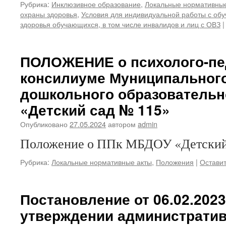
Рубрика:
Инклюзивное образование
,
Локальные нормативные
охраны здоровья
,
Условия для индивидуальной работы с о
здоровья обучающихся, в том числе инвалидов и лиц с ОВЗ
|
ПОЛОЖЕНИЕ о психолого-пе
консилиуме Муниципальног
дошкольного образовательн
«Детский сад № 115»
Опубликовано
27.05.2024
автором
admin
Положение о ППк МБДОУ «Детский 
Рубрика:
Локальные нормативные акты
,
Положения
|
Остави
Постановление от 06.02.202
утверждении административ