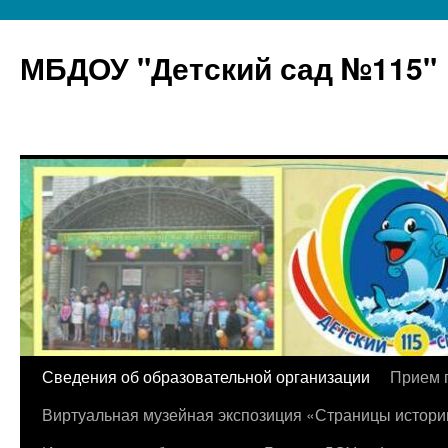
МБДОУ "Детский сад №115"
Перейти
Сведения об образовательной организации
Прием 
к
Виртуальная музейная экспозиция «Страницы истори