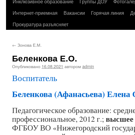
содержимому
Инклюзивное образование
Группы ДОУ
Фотогале
Интернет-приемная
Вакансии
Горячая линия
Д
Прокуратура разъясняет
←
Зонова Е.М.
Беленкова Е.О.
Опубликовано
16.08.2021
автором
admin
Воспитатель
Беленкова (Афанасьева) Елена 
Педагогическое образование: средн
высшее 
профессиональное, 2012 г.;
ФГБОУ ВО «Нижегородский госуда