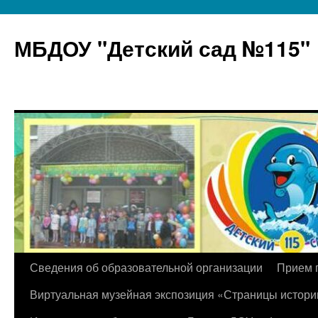
МБДОУ "Детский сад №115"
Перейти
Сведения об образовательной организации
Прием 
к
Виртуальная музейная экспозиция «Страницы истори