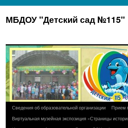
МБДОУ "Детский сад №115"
Перейти
Сведения об образовательной организации
Прием 
к
Виртуальная музейная экспозиция «Страницы истори