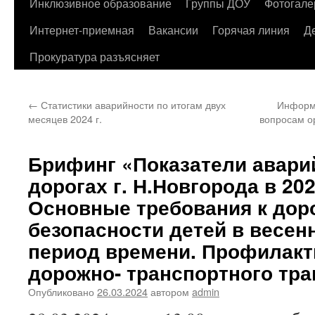
содержимому
Инклюзивное образование
Группы ДОУ
Фотогале
Интернет-приемная
Вакансии
Горячая линия
Д
Прокуратура разъясняет
←
Статистики аварийности по итогам двух
Информа
месяцев 2024 г.
вопросам о
Брифинг «Показатели авари
дорогах г. Н.Новгорода в 202
Основные требования к дор
безопасности детей в весен
период времени. Профилакт
дорожно- транспортного тр
Опубликовано
26.03.2024
автором
admin