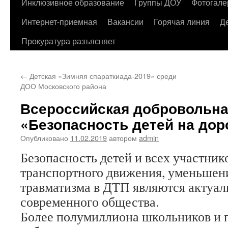
содержимому
Инклюзивное образование
Группы ДОУ
Фотогале
Интернет-приемная
Вакансии
Горячая линия
Д
Прокуратура разъясняет
←
Детская «Зимняя спараткиада-2019» среди
ДОО Московского района
Всероссийская добровольна
«Безопасность детей на доро
Опубликовано
11.02.2019
автором
admin
Безопасность детей и всех участник
транспортного движения, уменьшени
травматизма в ДТП являются актуа
современного общества.
Более полумиллиона школьников и 