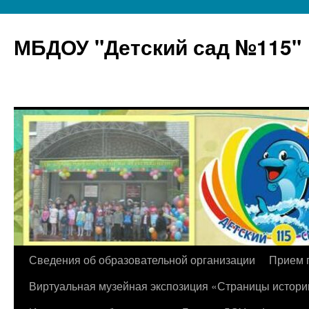
МБДОУ "Детский сад №115"
Перейти
Сведения об образовательной организации
Прием 
к
Виртуальная музейная экспозиция «Страницы истори