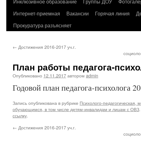
содержимому
Инклюзивное образование
Группы ДОУ
Фотогале
Интернет-приемная
Вакансии
Горячая линия
Д
Прокуратура разъясняет
←
Достижения 2016-2017 уч.г.
социоло
План работы педагога-психо
Опубликовано
12.11.2017
автором
admin
Годовой план педагога-психолога 202
Запись опубликована в рубрике
Психолого-педагогическая, 
обучающимся, в том числе детям-инвалидам и лицам с ОВЗ
ссылку
.
←
Достижения 2016-2017 уч.г.
социоло