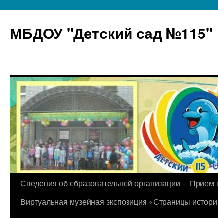
МБДОУ "Детский сад №115"
Перейти
Сведения об образовательной организации
Прием 
к
Виртуальная музейная экспозиция «Страницы истори