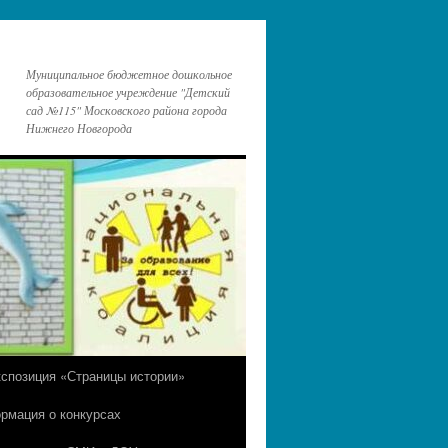
Муниципальное бюджетное дошкольное
образовательное учреждение "Детский
сад №115" Московского района города
Нижнего Новгорода
кспозиция «Страницы истории»
рмация о конкурсах