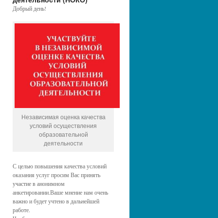
Добрый день!
Независимая оценка качества
условий осуществления
образовательной
деятельности
С целью повышения качества условий
оказания услуг просим Вас принять
участие в анонимном
анкетировании.Ваше мнение нам очень
важно и будет учтено в дальнейшей
работе.