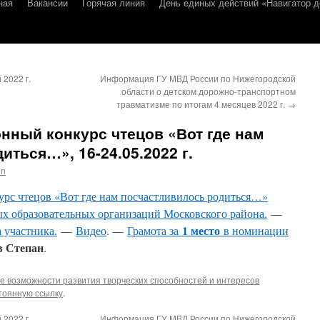
ная
Вакансии
Горячая линия
День единых действий «Навигатор д
 2022 г.
Информация ГУ МВД России по Нижегородской
области о детском дорожно-транспортном
травматизме по итогам 4 месяцев 2022 г.
→
нный конкурс чтецов «Вот где нам
ться…», 16-24.05.2022 г.
in
рс чтецов «Вот где нам посчастливилось родиться…»
х образовательных организаций Московского района.
—
1 место
 участника.
—
Видео
. —
Грамота за
в номинации
в Степан
.
е возможности развития творческих способностей и интересов
тоянную ссылку
.
 2022 г.
Информация ГУ МВД России по Нижегородской