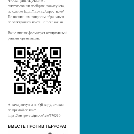
Чтобы принять участие в
анкетировании пройдите, пожалуйста,
по ссылке https://nsok.su/опрос_ноко/
По возникшим вопросам обращаться
по электронной почте info@nsok.su
Ваше мнение формирует официальный
рейтинг организации:
Анкета доступна по QR-коду, а также
по прямой ссылке:
https://bus.gov.ru/qrcode/rate/370310
ВМЕСТЕ ПРОТИВ ТЕРРОРА!