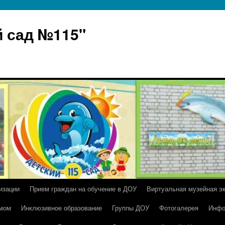
 сад №115"
изации
Прием граждан на обучение в ДОУ
Виртуальная музейная э
умом
Инклюзивное образование
Группы ДОУ
Фотогалерея
Инфо