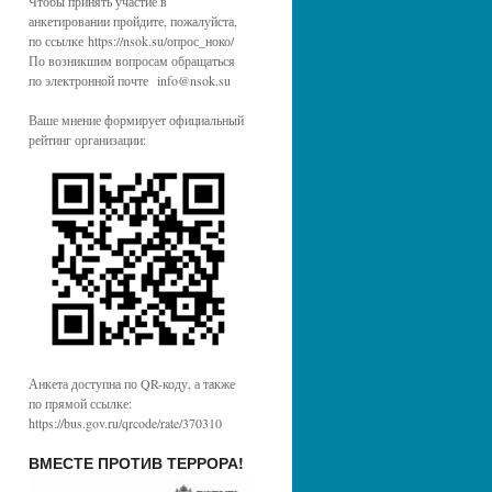
Чтобы принять участие в
анкетировании пройдите, пожалуйста,
по ссылке https://nsok.su/опрос_ноко/
По возникшим вопросам обращаться
по электронной почте info@nsok.su
Ваше мнение формирует официальный
рейтинг организации:
Анкета доступна по QR-коду, а также
по прямой ссылке:
https://bus.gov.ru/qrcode/rate/370310
ВМЕСТЕ ПРОТИВ ТЕРРОРА!