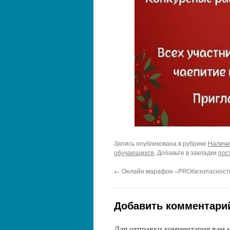
Запись опубликована в рубрике
Наличи
обучающихся
. Добавьте в закладки
пос
←
Онлайн марафон «PROбезопасность»,
Добавить комментари
Для отправки комментария вам