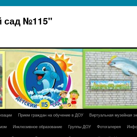
 сад №115"
изации
Прием граждан на обучение в ДОУ
Виртуальная музейная э
умом
Инклюзивное образование
Группы ДОУ
Фотогалерея
Инфо