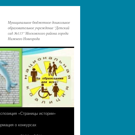
Муниципальное бюджетное дошкольное
образовательное учреждение "Детский
сад №115" Московского района города
Нижнего Новгорода
кспозиция «Страницы истории»
рмация о конкурсах