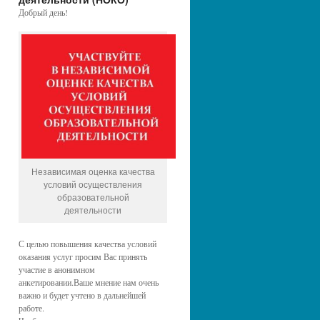
Добрый день!
Независимая оценка качества
условий осуществления
образовательной
деятельности
С целью повышения качества условий
оказания услуг просим Вас принять
участие в анонимном
анкетировании.Ваше мнение нам очень
важно и будет учтено в дальнейшей
работе.