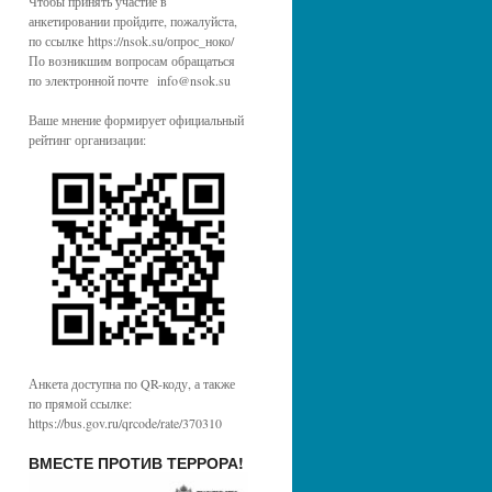
Чтобы принять участие в
анкетировании пройдите, пожалуйста,
по ссылке https://nsok.su/опрос_ноко/
По возникшим вопросам обращаться
по электронной почте info@nsok.su
Ваше мнение формирует официальный
рейтинг организации:
Анкета доступна по QR-коду, а также
по прямой ссылке:
https://bus.gov.ru/qrcode/rate/370310
ВМЕСТЕ ПРОТИВ ТЕРРОРА!