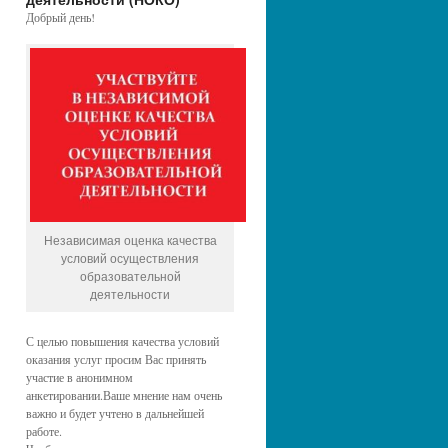
Добрый день!
Независимая оценка качества
условий осуществления
образовательной
деятельности
С целью повышения качества условий
оказания услуг просим Вас принять
участие в анонимном
анкетировании.Ваше мнение нам очень
важно и будет учтено в дальнейшей
работе.