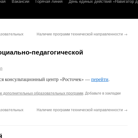
ная
Вакансии
Горячая линия
День единых действий «Навигатор д
азовательных
Наличие программ технической направленности
→
оциально-педагогической
in
ся консультационный центр «Росточек» —
перейти
.
е дополнительных образовательных программ
. Добавьте в закладки
азовательных
Наличие программ технической направленности
→
й