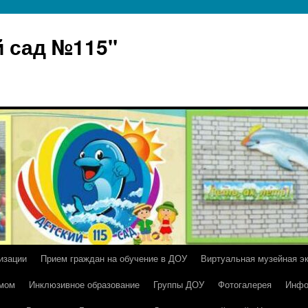
 сад №115"
изации
Прием граждан на обучение в ДОУ
Виртуальная музейная э
умом
Инклюзивное образование
Группы ДОУ
Фотогалерея
Инфо