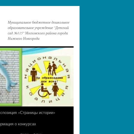
Муниципальное бюджетное дошкольное
образовательное учреждение "Детский
сад №115" Московского района города
Нижнего Новгорода
кспозиция «Страницы истории»
рмация о конкурсах