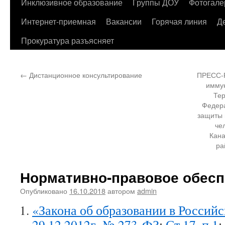
содержимому
Инклюзивное образование
Группы ДОУ
Фотогале
Интернет-приемная
Вакансии
Горячая линия
Д
Прокуратура разъясняет
←
Дистанционное консультирование
ПРЕСС-Р
иммун
Тер
Федера
защиты 
че
Кана
ра
Нормативно-правовое обесп
Опубликовано
16.10.2018
автором
admin
«Закона об образовании в Россий
29.12.2012г. № 273-ФЗ
:
Ст.17, п.1
;