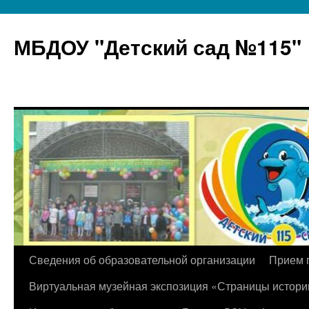
МБДОУ "Детский сад №115"
Перейти
Сведения об образовательной организации
Прием 
к
Виртуальная музейная экспозиция «Страницы истори