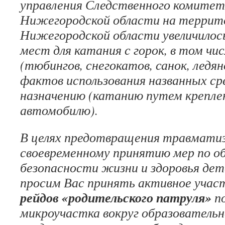
управления Следственного комитет
Нижегородской области на террит
Нижегородской области увеличилос
мест для катания с горок, в том чи
(тюбингов, снегокатов, санок, ледя
фактов использования названных ср
назначению (катанию путем креплен
автомобилю).
В целях предотвращения травматиз
своевременному принятию мер по о
безопасности жизни и здоровья дет
просим Вас принять активное участ
рейдов «родительского патруля»
по
микроучастк
а
вокруг образовательн