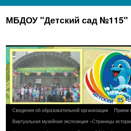
МБДОУ "Детский сад №115"
Перейти
Сведения об образовательной организации
Прием 
к
Виртуальная музейная экспозиция «Страницы истори