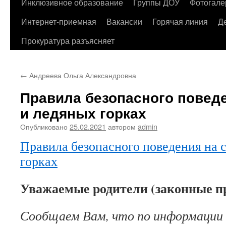
содержимому
Инклюзивное образование
Группы ДОУ
Фотогале
Интернет-приемная
Вакансии
Горячая линия
Д
Прокуратура разъясняет
←
Андреева Ольга Александровна
Правила безопасного повед
и ледяных горках
Опубликовано
25.02.2021
автором
admin
Правила безопасного поведения на 
горках
Уважаемые родители (законные п
Сообщаем Вам, что по информации