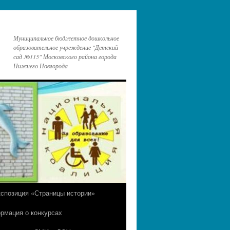
Муниципальное бюджетное дошкольное
образовательное учреждение "Детский
сад №115" Московского района города
Нижнего Новгорода
кспозиция «Страницы истории»
рмация о конкурсах