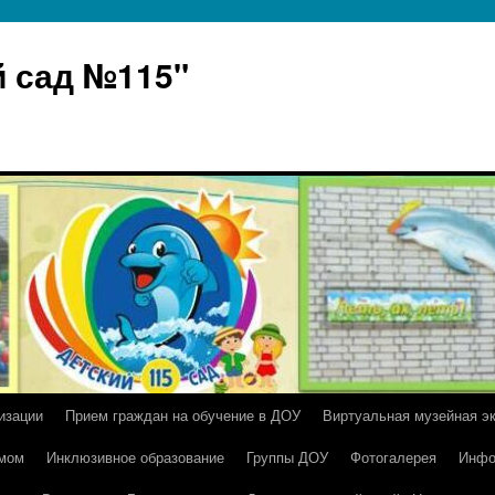
 сад №115"
изации
Прием граждан на обучение в ДОУ
Виртуальная музейная э
умом
Инклюзивное образование
Группы ДОУ
Фотогалерея
Инфо