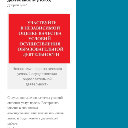
Добрый день!
Независимая оценка качества
условий осуществления
образовательной
деятельности
С целью повышения качества условий
оказания услуг просим Вас принять
участие в анонимном
анкетировании.Ваше мнение нам очень
важно и будет учтено в дальнейшей
работе.