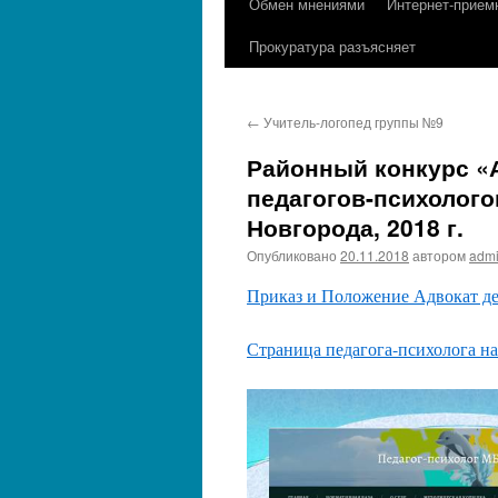
Обмен мнениями
Интернет-прием
содержимому
Прокуратура разъясняет
←
Учитель-логопед группы №9
Районный конкурс «
педагогов-психолого
Новгорода, 2018 г.
Опубликовано
20.11.2018
автором
adm
Приказ и Положение Адвокат дет
Страница педагога-психолога н