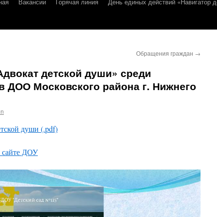
ная
Вакансии
Горячая линия
День единых действий «Навигатор д
Обращения граждан
→
Адвокат детской души» среди
в ДОО Московского района г. Нижнего
in
ской души (.pdf)
а сайте ДОУ