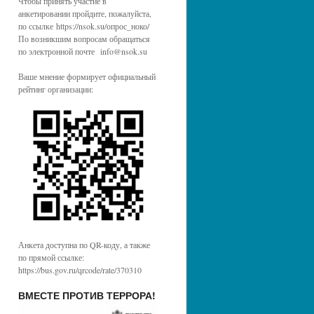
Чтобы принять участие в
анкетировании пройдите, пожалуйста,
по ссылке https://nsok.su/опрос_ноко/
По возникшим вопросам обращаться
по электронной почте info@nsok.su
Ваше мнение формирует официальный
рейтинг организации:
Анкета доступна по QR-коду, а также
по прямой ссылке:
https://bus.gov.ru/qrcode/rate/370310
ВМЕСТЕ ПРОТИВ ТЕРРОРА!