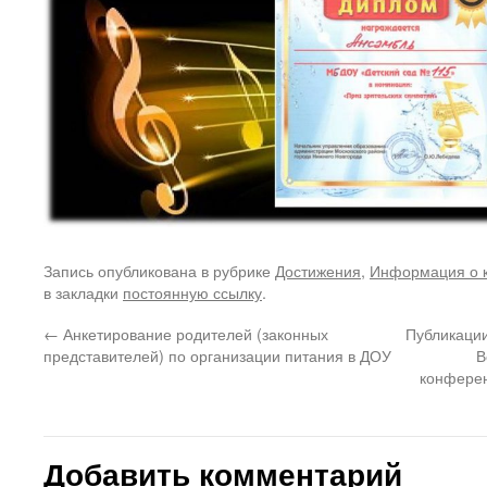
Запись опубликована в рубрике
Достижения
,
Информация о к
в закладки
постоянную ссылку
.
←
Анкетирование родителей (законных
Публикации
представителей) по организации питания в ДОУ
В
конферен
Добавить комментарий