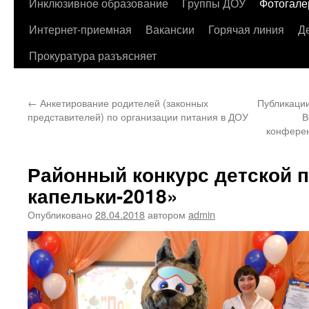
содержимому
Инклюзивное образование
Группы ДОУ
Фотогале
Интернет-приемная
Вакансии
Горячая линия
Д
Прокуратура разъясняет
←
Анкетирование родителей (законных
Публикации
представителей) по организации питания в ДОУ
В
конферен
Районный конкурс детской 
капельки-2018»
Опубликовано
28.04.2018
автором
admin