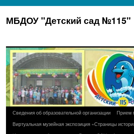
МБДОУ "Детский сад №115"
Перейти
Сведения об образовательной организации
Прием 
к
Виртуальная музейная экспозиция «Страницы истори