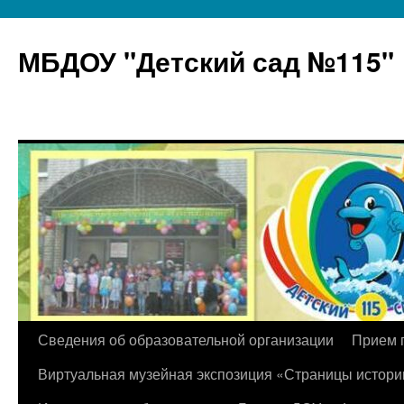
МБДОУ "Детский сад №115"
Перейти
Сведения об образовательной организации
Прием 
к
Виртуальная музейная экспозиция «Страницы истори