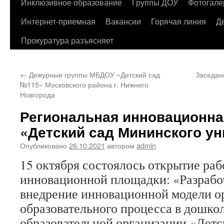
содержимому
Инклюзивное образование
Группы ДОУ
Фотогале
Интернет-приемная
Вакансии
Горячая линия
Д
Прокуратура разъясняет
←
Дежурные группы МБДОУ «Детский сад
Заседан
№115» Московского района г. Нижнего
Новгорода
Региональная инновационна
«Детский сад Мининского ун
Опубликовано
26.10.2021
автором
admin
15 октября состоялось открытие ра
инновационной площадки: «Разработ
внедрение инновационной модели о
образовательного процесса в дошко
образовательной организации «Дет