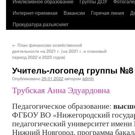
содержимому
Инклюзивное образование
Группы ДОУ
Фотогале
Интернет-приемная
Вакансии
Горячая линия
Д
Прокуратура разъясняет
←
План финансово-хозяйственной
деятельности на 2021 г. (на 2021 г. и плановый
период 2022 и 2023 годов)
Учитель-логопед группы №8
Опубликовано
29.01.2022
автором
admin
Трубская Анна Эдуардовна
высше
Педагогическое образование:
ФГБОУ ВО «Нижегородский госуда
педагогический университет имени 
Нижний Новгород, программа бакал