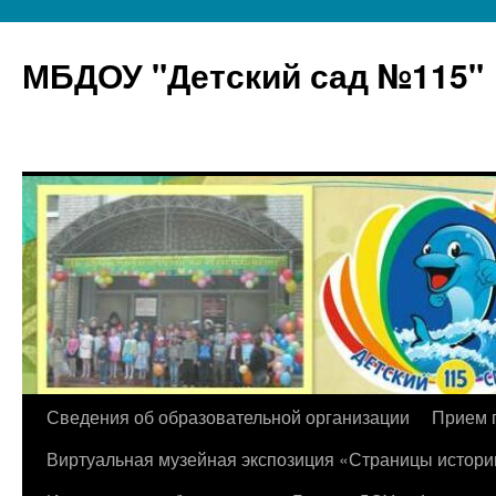
МБДОУ "Детский сад №115"
Перейти
Сведения об образовательной организации
Прием 
к
Виртуальная музейная экспозиция «Страницы истори