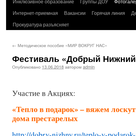
содержимому
Инклюзивное образование
Группы ДОУ
Фотогале
Интернет-приемная
Вакансии
Горячая линия
Д
Прокуратура разъясняет
←
Методическое пособие «МИР ВОКРУГ НАС»
Фестиваль «Добрый Нижний
Опубликовано
13.06.2018
автором
admin
Участие в Акциях:
«Тепло в подарок» – вяжем лоску
дома престарелых
http://dobry-nizhny.ru/teplo-v-podaro