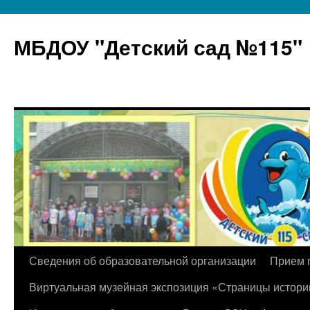
МБДОУ "Детский сад №115"
Перейти
Сведения об образовательной организации
Прием 
к
Виртуальная музейная экспозиция «Страницы истори