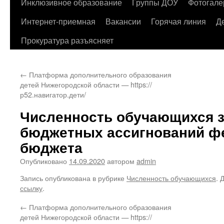
содержимому
Инклюзивное образование
Группы ДОУ
Фотогале
Интернет-приемная
Вакансии
Горячая линия
Д
Прокуратура разъясняет
←
Платформа дополнительного образования
детей Нижегородской области — https://
р52.навигатор.дети/
Численность обучающихся з
бюджетных ассигнований ф
бюджета
Опубликовано
14.09.2020
автором
admin
Запись опубликована в рубрике
Численность обучающихся
. 
ссылку
.
←
Платформа дополнительного образования
детей Нижегородской области — https://