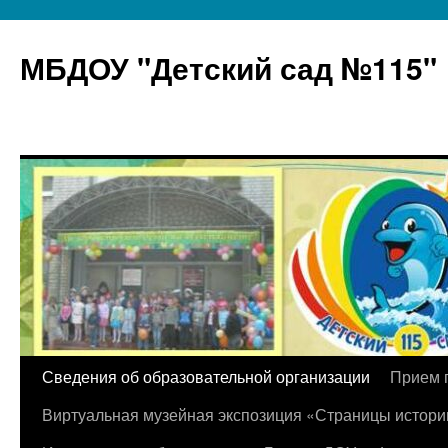
МБДОУ "Детский сад №115"
Перейти
Сведения об образовательной организации
Прием 
к
Виртуальная музейная экспозиция «Страницы истори