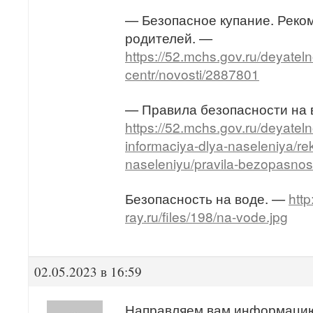
— Безопасное купание. Реко
родителей. —
https://52.mchs.gov.ru/deyateln
centr/novosti/2887801
— Правила безопасности на 
https://52.mchs.gov.ru/deyatel
informaciya-dlya-naseleniya/r
naseleniyu/pravila-bezopasnos
Безопасность на воде. —
http
ray.ru/files/198/na-vode.jpg
02.05.2023 в 16:59
Направляем вам информац