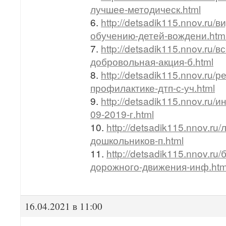
лучшее-методическ.html
6.
http://detsadik115.nnov.ru/
обучению-детей-вождени.htm
7.
http://detsadik115.nnov.ru/
добровольная-акция-б.html
8.
http://detsadik115.nnov.ru/
профилактике-дтп-с-уч.html
9.
http://detsadik115.nnov.ru
09-2019-г.html
10.
http://detsadik115.nnov.r
дошкольников-п.html
11.
http://detsadik115.nnov.ru
дорожного-движения-инф.htm
16.04.2021 в 11:00