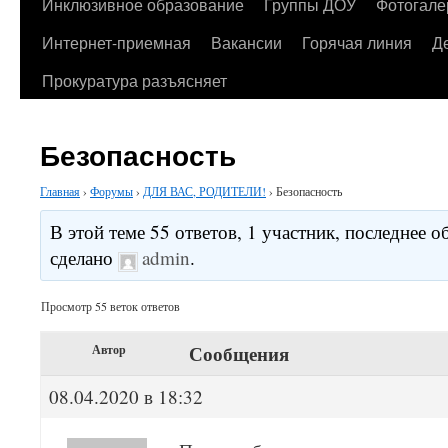
содержимому
Инклюзивное образование
Группы ДОУ
Фотогале
Интернет-приемная
Вакансии
Горячая линия
Д
Прокуратура разъясняет
Безопасность
Главная
›
Форумы
›
ДЛЯ ВАС, РОДИТЕЛИ!
›
Безопасность
В этой теме 55 ответов, 1 участник, последнее 
сделано
admin
.
Просмотр 55 веток ответов
Сообщения
Автор
08.04.2020 в 18:32