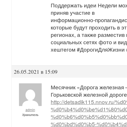
Поддержать идеи Недели мо
приняв участие в
информационно-пропагандис
которые будут проходить в эт
регионах, а также разместив 
социальных сетях фото и ви
хештегом #ДорогиДляЖизни (#
26.05.2021 в 15:09
Месячник «Дорога железная –
Горьковской железной дороге,
http://detsadik115.nnov.
%d0%b4%d0%be%d1%80%d
admin
Хранитель
%d0%b6%d0%b5%d0%bb%d0
%d0%bd%d0%b5-%d0%b4%d