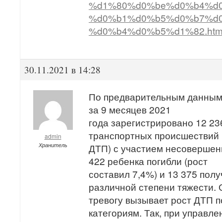
%d1%80%d0%be%d0%b4%d
%d0%b1%d0%b5%d0%b7%d0
%d0%b4%d0%b5%d1%82.htm
30.11.2021 в 14:28
По предварительным данным
за 9 месяцев 2021
года зарегистрировано 12 23
транспортных происшествий (
admin
Хранитель
ДТП) с участием несовершен
422 ребенка погибли (рост ⁣
составил 7,4%) и 13 375 пол
различной степени тяжести. 
тревогу вызывает рост ДТП 
категориям. Так, при управлен