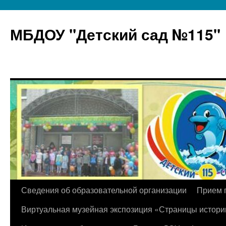
МБДОУ "Детский сад №115"
Перейти
Сведения об образовательной организации
Прием 
к
Виртуальная музейная экспозиция «Страницы истори