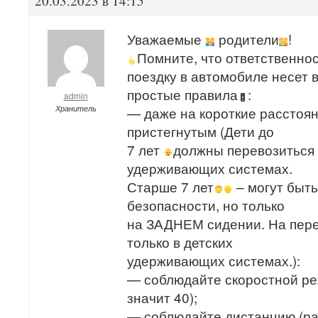
20.03.2023 в 14:15
Уважаемые
родители
!
Помните, что ответственно
поездку в автомобиле несет 
простые правила
:
admin
Хранитель
— даже на короткие расстоя
пристегнутым (Дети до
7 лет
должны перевозиться 
удерживающих системах.
Старше 7 лет
– могут быт
безопасности, но только
на ЗАДНЕМ сидении. На пере
только в детских
удерживающих системах.):
— соблюдайте скоростной реж
значит 40);
— соблюдайте дистанцию (р