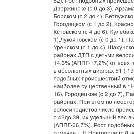
52). Рост подобных происшес
Дзержинске (с 0 до 3), Арзама
Борском (с 2 до 4), Ветлужском
Городецком (с 1 до 2), Красно
Кстовском (с 4 до 6), Кулебак
1),Лукояновском (с 0 до 1), Па
Уренском (с 1 до 4), Шахунско
районах.ДТП с детьми велос
14,3% (АППГ-17,2%) от всех 
в абсолютных цифрах 51 (-19,
подобных происшествий отме
наиболее существенный в г.Н
16), Городецком (с 2 до 7), Па
районах. При этом по неосто
велосипедистов число прои
с 42до 39, их удельный вес в
(АППГ-66,7%). Рост подобны
отмечен г. Н.Новгороде (с 8 до