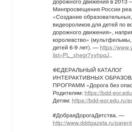
дорожного движения в 2013 
Минпросвещения России реа
«Создание образовательных,
видеороликов для детей по 
дорожного движения», напр
королевство» (мультфильмы,
детей 6-9 лет). —
https://www.
list=PL_xhegr7yyhpqJ
..
ФЕДЕРАЛЬНЫЙ КАТАЛОГ
ИНТЕРАКТИВНЫХ ОБРАЗО
ПРОГРАММ «Дорога без опас
Родителям:
https://bdd-eor.edu
Детям:
https://bdd-eor.edu.ru/e
#ДобраяДорогаДетства. —
http://www.dddgazeta.ru/parent