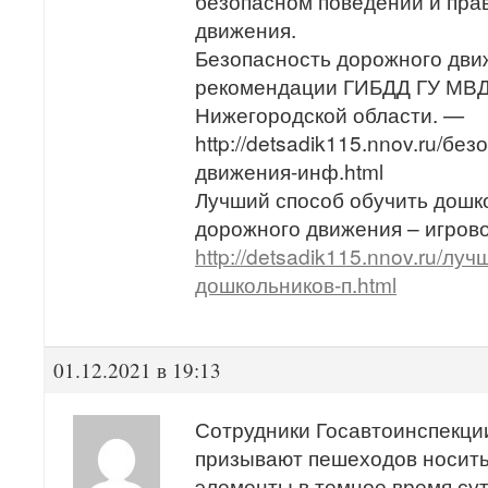
безопасном поведении и пра
движения.
Безопасность дорожного дви
рекомендации ГИБДД ГУ МВД
Нижегородской области. —
⁣http://detsadik115.nnov.ru/б
движения-инф.html
Лучший способ обучить дошк
дорожного движения – игров
http://detsadik115.nnov.ru/лу
дошкольников-п.html
01.12.2021 в 19:13
Сотрудники Госавтоинспекции
призывают пешеходов носит
элементы в темное время сут