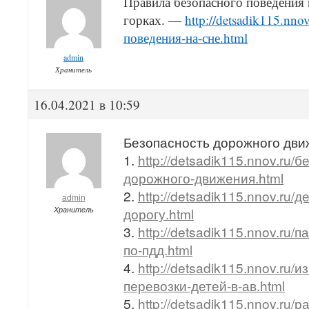
Правила безопасного поведения
горках. —
http://detsadik115.nno
поведения-на-сне.html
admin
Хранитель
16.04.2021 в 10:59
Безопасность дорожного дви
1.
http://detsadik115.nnov.ru/
дорожного-движения.html
2.
http://detsadik115.nnov.ru/
admin
Хранитель
дорогу.html
3.
http://detsadik115.nnov.ru/
по-пдд.html
4.
http://detsadik115.nnov.ru/
перевозки-детей-в-ав.html
5.
http://detsadik115.nnov.ru/