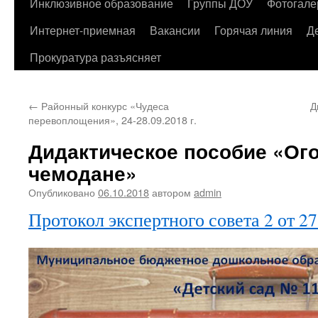
содержимому
Инклюзивное образование
Группы ДОУ
Фотогале
Интернет-приемная
Вакансии
Горячая линия
Д
Прокуратура разъясняет
←
Районный конкурс «Чудеса
Д
перевоплощения», 24-28.09.2018 г.
Дидактическое пособие «Ог
чемодане»
Опубликовано
06.10.2018
автором
admin
Протокол экспертного совета 2 от 27