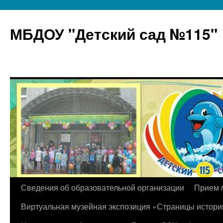
МБДОУ "Детский сад №115"
Перейти
Сведения об образовательной организации
Прием 
к
Виртуальная музейная экспозиция «Страницы истори