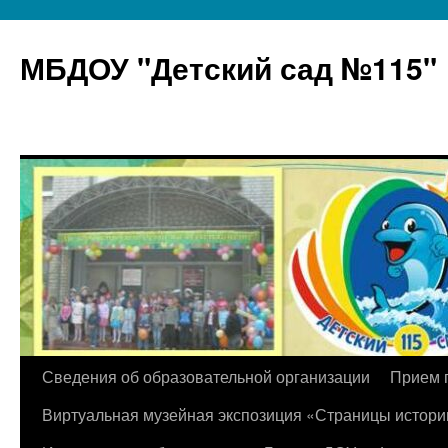
МБДОУ "Детский сад №115"
Перейти
Сведения об образовательной организации
Прием 
к
Виртуальная музейная экспозиция «Страницы истори