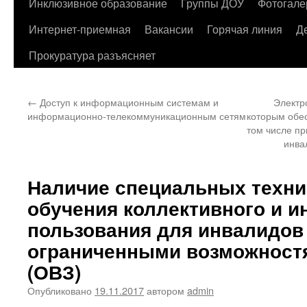
содержимому
Инклюзивное образование
Группы ДОУ
Фотогале
Интернет-приемная
Вакансии
Горячая линия
Д
Прокуратура разъясняет
←
Доступ к информационным системам и
Электр
информационно-телекоммуникационным сетям
которым обе
том числе п
инва
Наличие специальных техни
обучения коллективного и 
пользования для инвалидов 
ограниченными возможност
(ОВЗ)
Опубликовано
19.11.2017
автором
admin