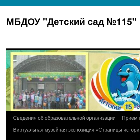
МБДОУ "Детский сад №115"
Перейти
Сведения об образовательной организации
Прием 
к
Виртуальная музейная экспозиция «Страницы истори