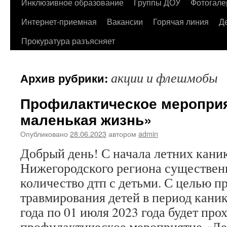
содержимому
Инклюзивное образование
Группы ДОУ
Фотогале
Интернет-приемная
Вакансии
Горячая линия
Д
Прокуратура разъясняет
акции и флешмобы
Архив рубрики:
Профилактическое мероприя
маленькая жизнь»
Опубликовано
28.06.2023
автором
admin
Добрый день! С начала летних каник
Нижегородского региона существен
количество дтп с детьми. С целью 
травмирования детей в период каник
года по 01 июля 2023 года будет про
профилактическое мероприятие «Ле