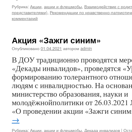
Рубрика:
Акции
,
акции и флешмобы
,
Взаимодействие с роди
представителями)
,
Рекомендации по нравственно-патриотич
комментарий
Акция «Зажги синим»
Опубликовано
01.04.2021
автором
admin
В ДОУ традиционно проводятся мер
«Декады инвалидов», проведятся «У
формированию толерантного отноше
людям с инвалидностью. На основа
министерство образования, науки и
молодёжнойполитики от 26.03.2021
«О проведении акции «Зажги сини
→
Рубрика:
Акции
,
акции и флешмобы
,
Декада инвалидов
|
Ост