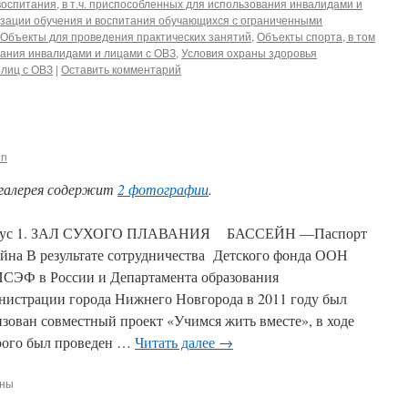
воспитания, в т.ч. приспособленных для использования инвалидами и
изации обучения и воспитания обучающихся с ограниченными
Объекты для проведения практических занятий
,
Объекты спорта, в том
ания инвалидами и лицами с ОВЗ
,
Условия охраны здоровья
 лиц с ОВЗ
|
Оставить комментарий
in
галерея содержит
2 фотографии
.
пус 1. ЗАЛ СУХОГО ПЛАВАНИЯ БАССЕЙН —Паспорт
ейна В результате сотрудничества Детского фонда ООН
ЭФ в России и Департамента образования
нистрации города Нижнего Новгорода в 2011 году был
изован совместный проект «Учимся жить вместе», в ходе
рого был проведен …
Читать далее
→
ены