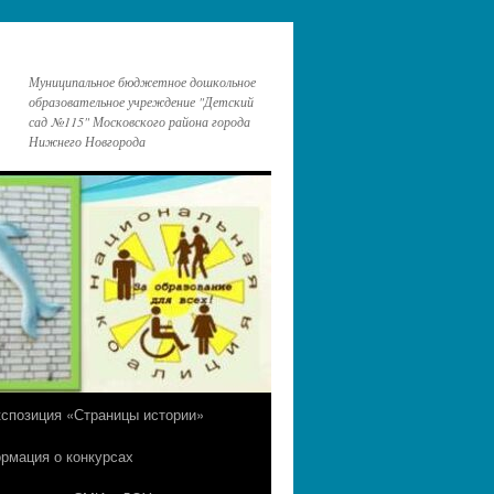
Муниципальное бюджетное дошкольное
образовательное учреждение "Детский
сад №115" Московского района города
Нижнего Новгорода
кспозиция «Страницы истории»
рмация о конкурсах