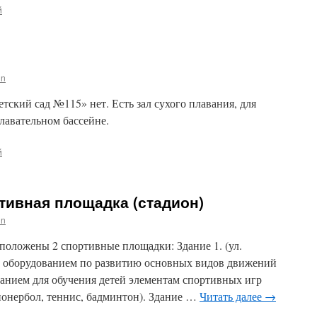
й
in
ский сад №115» нет. Есть зал сухого плавания, для
плавательном бассейне.
й
тивная площадка (стадион)
in
сположены 2 спортивные площадки: Здание 1. (ул.
 с оборудованием по развитию основных видов движений
ованием для обучения детей элементам спортивных игр
пионербол, теннис, бадминтон). Здание …
Читать далее
→