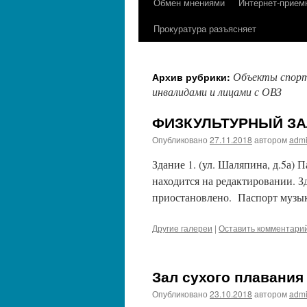
Обмен мнениями
Интернет-прием
содержимому
Прокуратура разъясняет
Объекты спорта
Архив рубрики:
инвалидами и лицами с ОВЗ
ФИЗКУЛЬТУРНЫЙ ЗА
Опубликовано
27.11.2018
автором
adm
Здание 1. (ул. Шаляпина, д.5а) 
находится на редактировании. З
приостановлено. Паспорт музык
Другие галереи
|
Оставить комментари
Зал сухого плавания
Опубликовано
23.10.2018
автором
adm