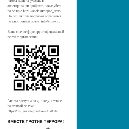
Чтобы принять участие в
анкетировании пройдите, пожалуйста,
по ссылке https://nsok.su/опрос_ноко/
По возникшим вопросам обращаться
по электронной почте info@nsok.su
Ваше мнение формирует официальный
рейтинг организации:
Анкета доступна по QR-коду, а также
по прямой ссылке:
https://bus.gov.ru/qrcode/rate/370310
ВМЕСТЕ ПРОТИВ ТЕРРОРА!