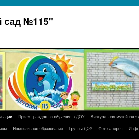
 сад №115"
изации
Прием граждан на обучение в ДОУ
Виртуальная музейная э
умом
Инклюзивное образование
Группы ДОУ
Фотогалерея
Инфо