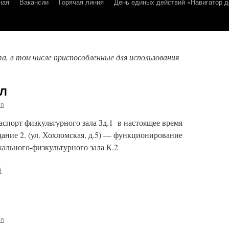
ная
Вакансии
Горячая линия
День единых действий «Навигатор д
, в том числе приспособленные для использования
Л
in
Паспорт физкультурного зала Зд.1 в настоящее время
дание 2. (ул. Хохломская, д.5) — функционирование
ального-физкультурного зала К.2
й
in