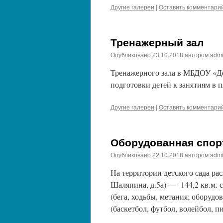
Другие галереи
|
Оставить комментари
Тренажерный зал
Опубликовано
23.10.2018
автором
adm
Тренажерного зала в МБДОУ «Дет
подготовки детей к занятиям в 
Другие галереи
|
Оставить комментари
Оборудованная спор
Опубликовано
22.10.2018
автором
adm
На территории детского сада ра
Шаляпина, д.5а) — 144,2 кв.м.
(бега, ходьбы, метания; оборуд
(баскетбол, футбол, волейбол, 