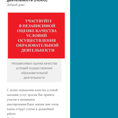
Добрый день!
Независимая оценка качества
условий осуществления
образовательной
деятельности
С целью повышения качества условий
оказания услуг просим Вас принять
участие в анонимном
анкетировании.Ваше мнение нам очень
важно и будет учтено в дальнейшей
работе.