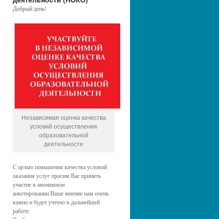
Добрый день!
Независимая оценка качества
условий осуществления
образовательной
деятельности
С целью повышения качества условий
оказания услуг просим Вас принять
участие в анонимном
анкетировании.Ваше мнение нам очень
важно и будет учтено в дальнейшей
работе.