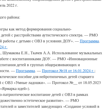
ель 2022 г.
ого района:
игры как метод формирования социально-
детей с расстройствами аутистического спектра. — РМО
й работы с детьми с ОВЗ в условиях ДОУ». —
Программа
.
24 г.
В., Шумакова Е.Н., Ткачев А.А. Использование музыкальных
работе с воспитанниками ДОУ. — РМО «Инновационные
спитания детей в группах общеразвивающих и
ности. —
Программа
. —
Протокол №18 от 16.01.2024 г.
;
актическое пособие для нейротипичных детей старшего
ей с ОВЗ «Умные ладошки». — Протокол №__ от 18.05.2023
 «Ярмарка идей»).
о-патриотическое воспитание детей с ОВЗ в рамках
удожественно-эстетическое развитие». — РМО
итателей и заместителей заведующих «Создание условий в