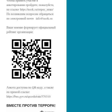
Чтобы принять участие в
анкетировании пройдите, пожалуйста,
по ссылке https://nsok.su/опрос_ноко/
По возникшим вопросам обращаться
по электронной почте info@nsok.su
Ваше мнение формирует официальный
рейтинг организации:
Анкета доступна по QR-коду, а также
по прямой ссылке:
https://bus.gov.ru/qrcode/rate/370310
ВМЕСТЕ ПРОТИВ ТЕРРОРА!