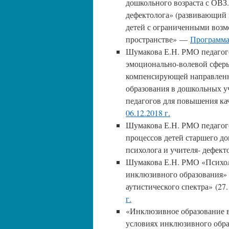
дошкольного возраста с ОВЗ.
дефектолога» (развивающий
детей с ограниченными возм
пространстве» —
Программа
Шумакова Е.Н. РМО педагого
эмоционально-волевой сферы
компенсирующей направленн
образования в дошкольных 
педагогов для повышения ка
06.12.2018 г.
Шумакова Е.Н. РМО педагог
процессов детей старшего до
психолога и учителя- дефекто
Шумакова Е.Н. РМО «Психоло
инклюзивного образования» 
аутистического спектра» (27.
г.
«Инклюзивное образование в
условиях инклюзивного обр