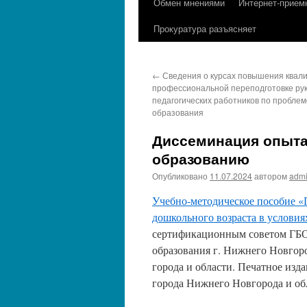
Обмен мнениями
Интернет-прием
содержимому
Прокуратура разъясняет
←
Сведения о курсах повышения квал
профессиональной переподготовке ру
педагогических работников по пробле
образования
Диссеминация опыта
образованию
Опубликовано
11.07.2024
автором
adm
Учебно-методическое пособие «
дошкольного возраста в услови
сертификационным советом ГБ
образования г. Нижнего Новгор
города и области. Печатное изд
города Нижнего Новгорода и об