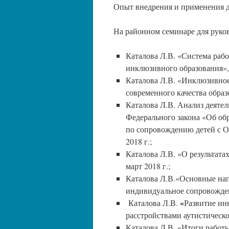
Опыт внедрения и применения д
На районном семинаре для руко
Каталова Л.В. «Система раб
инклюзивного образования», 
Каталова Л.В. «Инклюзивное
современного качества образо
Каталова Л.В. Анализ деяте
Федерального закона «Об об
по сопровождению детей с О
2018 г.;
Каталова Л.В. «О результат
март 2018 г.;
Каталова Л.В.«Основные на
индивидуальное сопровождени
«
Каталова Л.В.
Развитие ин
расстройствами аутистическог
Каталова Л.В. «Итоги работ