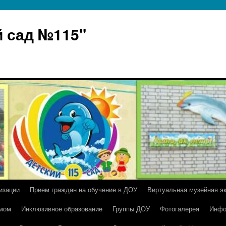
 сад №115"
изации
Прием граждан на обучение в ДОУ
Виртуальная музейная э
умом
Инклюзивное образование
Группы ДОУ
Фотогалерея
Инфо