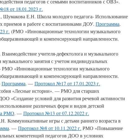
одействия педагогов с семьями воспитанников с ОВЗ».
18 от 18.01.2023 г.
В., Шумакова Е.Н. Школа молодого педагога- Использование
 приемов в работе с воспитанниками ДОУ.
Программа
.
23 г.
(РМО «Инновационные технологии музыкального
х общеразвивающей и компенсирующей направленности.
. Взаимодействие учителя-дефектолога и музыкального
и музыкального занятия с учетом индивидуальных
 — РМО «Инновационные технологии музыкального
х общеразвивающей и компенсирующей направленности.
—
Программа
. —
Протокол №17 от 17.01.2023 г.
особия «Лесные истории». — РМО для старших
 ДОО «Создание условий для развития речевой активности
з использование различных форм и видов детской
ма РМО
. —
Протокол №13 от 07.12.2022 г.
Н. Коммуникативные игры с детьми раннего возраста в
амма
. —
Протокол №8 от 10.11.2022 г.
РМО «Повышение
альных компетенций педагогов ДОО в условиях