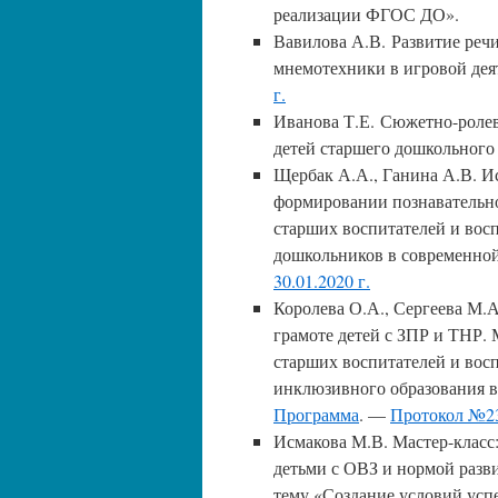
реализации ФГОС ДО».
Вавилова А.В. Развитие речи
мнемотехники в игровой де
г.
Иванова Т.Е. Сюжетно-ролев
детей старшего дошкольного
Щербак А.А., Ганина А.В. И
формировании познавательн
старших воспитателей и вос
дошкольников в современно
30.01.2020 г.
Королева О.А., Сергеева М.
грамоте детей с ЗПР и ТНР.
старших воспитателей и вос
инклюзивного образования в
Программа
. —
Протокол №23 
Исмакова М.В. Мастер-класс
детьми с ОВЗ и нормой разв
тему «Создание условий усп