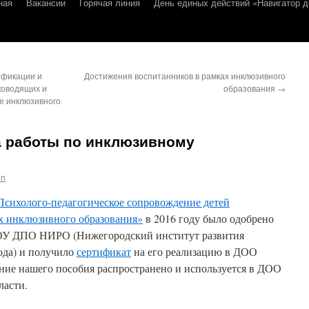
ная
Вакансии
Горячая линия
День единых действий «Навигатор д
ификации и
Достижения воспитанников в рамках инклюзивного
ководящих и
образования
→
ме инклюзивного
 работы по инклюзивному
in
Психолого-педагогическое сопровождение детей
ях инклюзивного образования»
в 2016 году было одобрено
ОУ ДПО НИРО (Нижегородский институт развития
ода) и получило
сертификат
на его реализацию в ДОО
ание нашего пособия распространено и используется в ДОО
ласти.