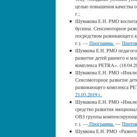
целью повышения качества 
г.;
Шумакова Е.Н. РМО воспитат
бусины. Сенсомоторное разв
посредством развивающего к
г.). —
Программа.
—
Проток
Шумкова Е.Н. РМО педагого
развитие детей раннего и м
комплекса PETRA». (18.04.2
Шумакова Е.Н. РМО «Инклюз
Сенсомоторное развитие дет
развивающего комплекса PET
21.03.2019 г.
Шумакова Е.Н. РМО «Инклюз
средство развития эмоционал
ОВЗ группы компенсирующей 
г.). —
Программа.
—
Проток
Шумкова Е.Н. РМО «Развитие