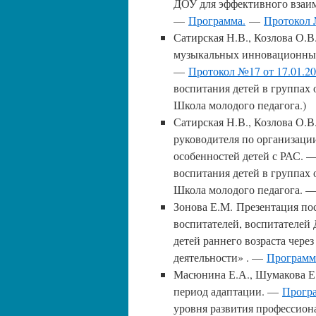
ДОУ для эффективного взаим
—
Программа.
—
Протокол №
Сатирская Н.В., Козлова О.
музыкальных инновационных
—
Протокол №17 от 17.01.20
воспитания детей в группа
Школа молодого педагога.)
Сатирская Н.В., Козлова О.В
руководителя по организаци
особенностей детей с РАС.
воспитания детей в группа
Школа молодого педагога. 
Зонова Е.М. Презентация п
воспитателей, воспитателей
детей раннего возраста чере
деятельности» . —
Програм
Масюнина Е.А., Шумакова Е.
период адаптации. —
Прогр
уровня развития профессион