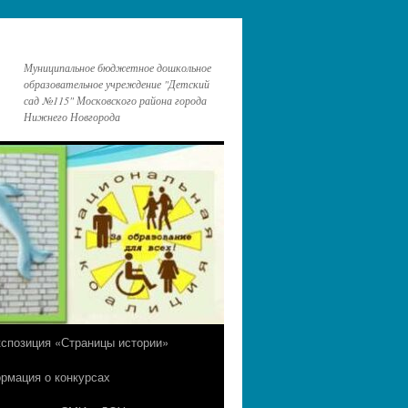
Муниципальное бюджетное дошкольное
образовательное учреждение "Детский
сад №115" Московского района города
Нижнего Новгорода
кспозиция «Страницы истории»
рмация о конкурсах