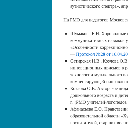
аутистического спектра», апр
На РМО для педагогов Московск
Шумакова Е.Н. Хороводные 
коммуникативных навыков у 
«Особенности коррекционно
—
Протокол №28 от 16.04.20
Сатирская Н.В., Козлова О.
инновационных приемов в 
технологии музыкального во
компенсирующей направлен
Козлова О.В. Авторское дид
дошкольного возраста и дет
г. (РМО учителей-логопедов
Афанасьева Е.О. Нравственн
образовательной области «Х
воспитателей, старших восп