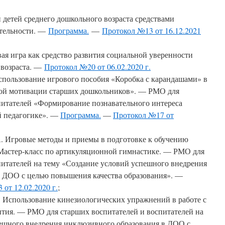
 детей среднего дошкольного возраста средствами
ятельности. —
Программа.
—
Протокол №13 от 16.12.2021
ая игра как средство развития социальной уверенности
 возраста. —
Протокол №20 от 06.02.2020 г.
спользование игрового пособия «Коробка с карандашами» в
ой мотивации старших дошкольников». — РМО для
питателей «Формирование познавательного интереса
й педагогике». —
Программа.
—
Протокол №17 от
А. Игровые методы и приемы в подготовке к обучению
 Мастер-класс по артикуляционной гимнастике. — РМО для
питателей на тему «Создание условий успешного внедрения
 ДОО с целью повышения качества образования». —
от 12.02.2020 г.
;
: Использование кинезиологических упражнений в работе с
ития. — РМО для старших воспитателей и воспитателей на
ешного внедрения инклюзивного образования в ДОО с